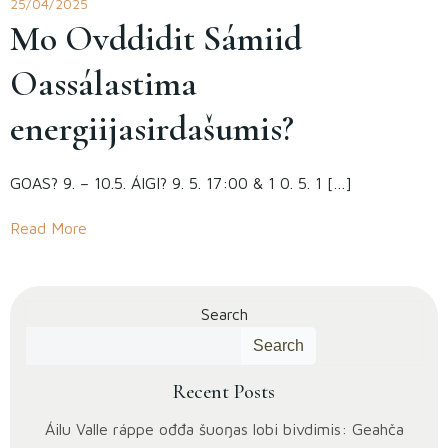
25/04/2025
Mo Ovddidit Sámiid
Oassálastima
energiijasirdašumis?
GOAS? 9. – 10.5. ÁIGI? 9. 5. 17:00 & 1 0. 5. 1 […]
Read More
Search
Search
Recent Posts
Áilu Valle ráppe ođđa šuoŋas lobi bivdimis: Geahča