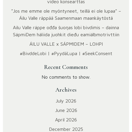
video konsearttas
”Jos me emme ole myöntyneet, teillä ei ole lupaa” –
Áilu Valle räppää Saamenmaan maankäytöstä
Ailu Valle ráppe ođđa šuoŋas lobi bivdimis – dainna
SápmiDem háliida juohkit dieđu eami­álbmotrivttiin
ÁILU VALLE x SÁPMIDEM – LOHPI
#BivddeLobi | #PyydäLupa | #SeekConsent
Recent Comments
No comments to show.
Archives
July 2026
June 2026
April 2026
December 2025