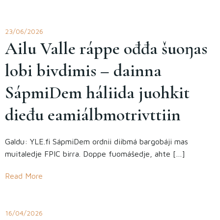
23/06/2026
Ailu Valle ráppe ođđa šuoŋas
lobi bivdimis – dainna
SápmiDem háliida juohkit
dieđu eami­álbmotrivttiin
Galdu: YLE.fi SápmiDem ordnii diibmá bargobáji mas
muitaledje FPIC birra. Doppe fuomášedje, ahte […]
Read More
16/04/2026