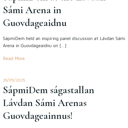
Sámi Arena in
Guovdageaidnu
SápmiDem held an inspiring panel discussion at Lávdan Sámi
Arena in Guovdageaidnu on […]
Read More
26/05/2025
SápmiDem ságastallan
Lávdan Sámi Arenas
Guovdageainnus!